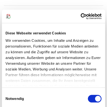
ÄHNLICHE ARTIKEL
Diese Webseite verwendet Cookies
Wir verwenden Cookies, um Inhalte und Anzeigen zu
personalisieren, Funktionen für soziale Medien anbieten
zu können und die Zugriffe auf unsere Website zu
analysieren. Außerdem geben wir Informationen zu Eurer
Verwendung unserer Website an unsere Partner für
soziale Medien, Werbung und Analysen weiter. Unsere
Partner führen diese Informationen möglicherweise mit
weiteren Daten zusammen, die Ihr ihnen bereitgestellt
23.07.2026
Zwei Kölner Originale fahren künftig
habt oder die sie im Rahmen Eurer Nutzung der Dienste
gemeinsam
gesammelt haben.
Einwilligungsauswahl
Notwendig
Mehr erfahren