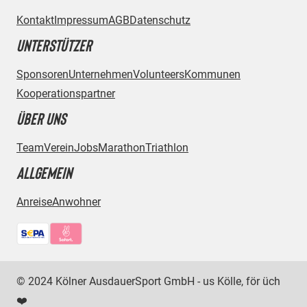
Kontakt
Impressum
AGB
Datenschutz
UNTERSTÜTZER
Sponsoren
Unternehmen
Volunteers
Kommunen
Kooperationspartner
ÜBER UNS
Team
Verein
Jobs
Marathon
Triathlon
ALLGEMEIN
Anreise
Anwohner
Bezahlmethoden:
© 2024 Kölner AusdauerSport GmbH - us Kölle, för üch
❤️