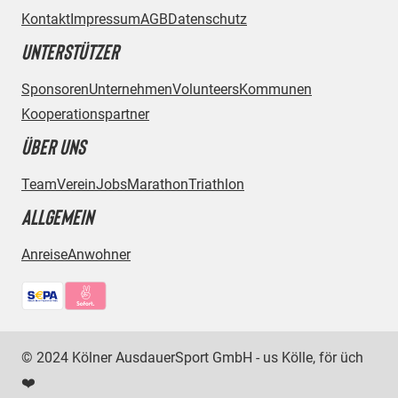
Kontakt
Impressum
AGB
Datenschutz
UNTERSTÜTZER
Sponsoren
Unternehmen
Volunteers
Kommunen
Kooperationspartner
ÜBER UNS
Team
Verein
Jobs
Marathon
Triathlon
ALLGEMEIN
Anreise
Anwohner
Bezahlmethoden:
© 2024 Kölner AusdauerSport GmbH - us Kölle, för üch
❤️