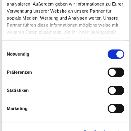
Presse, Nachhaltigkeit
analysieren. Außerdem geben wir Informationen zu Eurer
Verwendung unserer Website an unsere Partner für
presse@ausdauersport.koeln
soziale Medien, Werbung und Analysen weiter. Unsere
Partner führen diese Informationen möglicherweise mit
weiteren Daten zusammen, die Ihr ihnen bereitgestellt
habt oder die sie im Rahmen Eurer Nutzung der Dienste
gesammelt haben.
Einwilligungsauswahl
Notwendig
FOLGT UNS AUCH AUF
Präferenzen
SOCIAL MEDIA
Statistiken
Marketing
Instagram
Komoot