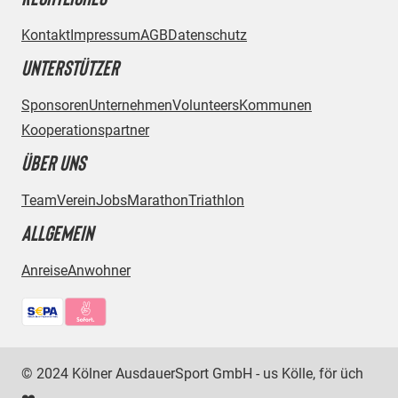
Kontakt
Impressum
AGB
Datenschutz
UNTERSTÜTZER
Sponsoren
Unternehmen
Volunteers
Kommunen
Kooperationspartner
ÜBER UNS
Team
Verein
Jobs
Marathon
Triathlon
ALLGEMEIN
Anreise
Anwohner
Bezahlmethoden:
© 2024 Kölner AusdauerSport GmbH - us Kölle, för üch