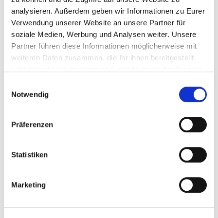
Mehr erfahren
analysieren. Außerdem geben wir Informationen zu Eurer
Verwendung unserer Website an unsere Partner für
soziale Medien, Werbung und Analysen weiter. Unsere
Partner führen diese Informationen möglicherweise mit
weiteren Daten zusammen, die Ihr ihnen bereitgestellt
habt oder die sie im Rahmen Eurer Nutzung der Dienste
gesammelt haben.
Einwilligungsauswahl
Notwendig
Präferenzen
15.07.2026
Rund um Köln steuert auf den nächsten
Anmelderekord zu –…
Statistiken
Mehr erfahren
Marketing