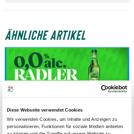
ÄHNLICHE ARTIKEL
23.07.2026
Zwei Kölner Originale fahren künftig
Diese Webseite verwendet Cookies
gemeinsam
Wir verwenden Cookies, um Inhalte und Anzeigen zu
personalisieren, Funktionen für soziale Medien anbieten
zu können und die Zugriffe auf unsere Website zu