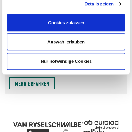
Details zeigen
Cookies zulassen
Auswahl erlauben
07.07.2026
Anmeldung für die 109. Auflage von Rund
Nur notwendige Cookies
um Köln geöffnet
Mehr erfahren