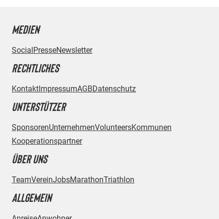
MEDIEN
Social
Presse
Newsletter
RECHTLICHES
Kontakt
Impressum
AGB
Datenschutz
UNTERSTÜTZER
Sponsoren
Unternehmen
Volunteers
Kommunen
Kooperationspartner
ÜBER UNS
Team
Verein
Jobs
Marathon
Triathlon
ALLGEMEIN
Anreise
Anwohner